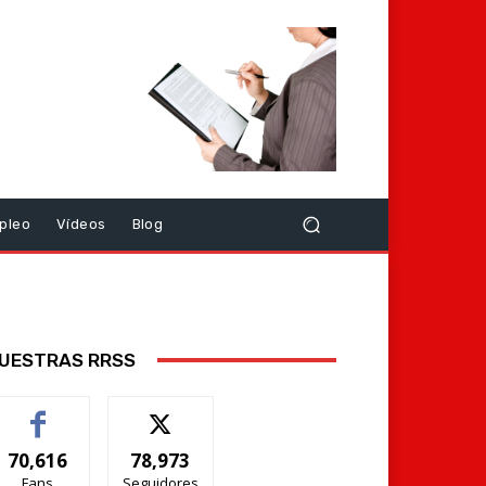
pleo
Vídeos
Blog
UESTRAS RRSS
70,616
78,973
Fans
Seguidores