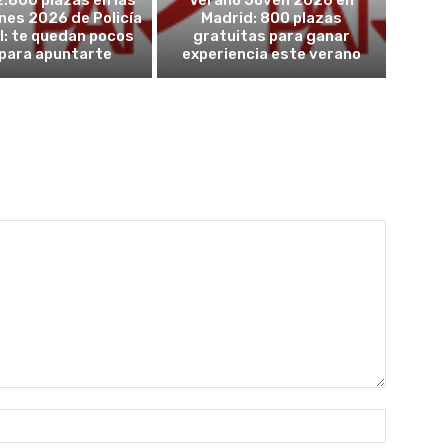
2.800 plazas en las
Verano Joven 2026 en
nes 2026 de Policía
Madrid: 800 plazas
l: te quedan pocos
gratuitas para ganar
 para apuntarte
experiencia este verano
Nombre: