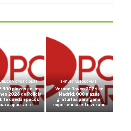
ÚBLICO Y OPOSICIONES
EMPLEO AUTONOMÍAS
2.800 plazas en las
Verano Joven 2026 en
nes 2026 de Policía
Madrid: 800 plazas
l: te quedan pocos
gratuitas para ganar
 para apuntarte
experiencia este verano