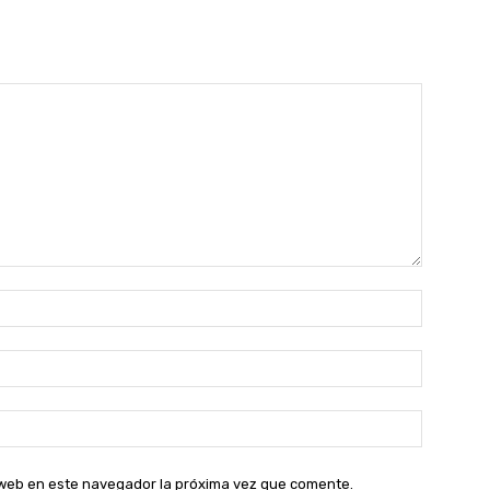
Nombre:
Correo
electróni
Sitio
web:
o web en este navegador la próxima vez que comente.