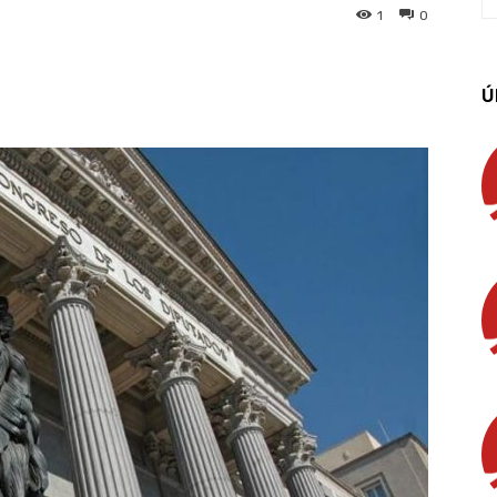
1
0
App
Linkedin
Email
Imprimir
Ú