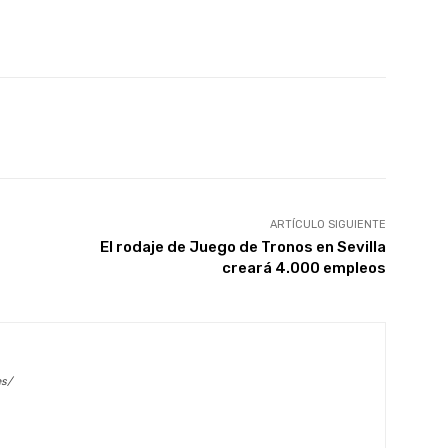
X
WhatsApp
Linkedin
Email
ARTÍCULO SIGUIENTE
El rodaje de Juego de Tronos en Sevilla
creará 4.000 empleos
es/