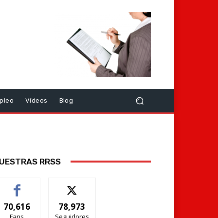
pleo
Vídeos
Blog
UESTRAS RRSS
70,616
78,973
Fans
Seguidores