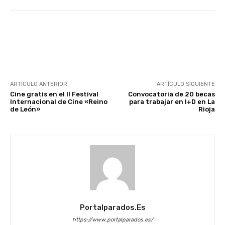
Facebook
X
WhatsApp
Li
ARTÍCULO ANTERIOR
ARTÍCULO SIGUIENTE
Cine gratis en el II Festival
Convocatoria de 20 becas
Internacional de Cine «Reino
para trabajar en I+D en La
de León»
Rioja
Portalparados.es
https://www.portalparados.es/