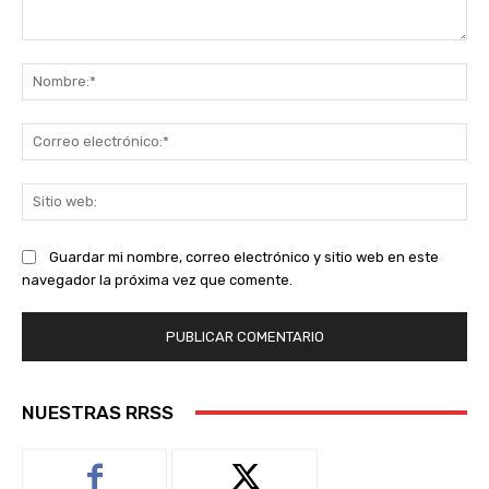
Comentario:
No
Co
ele
Sit
we
Guardar mi nombre, correo electrónico y sitio web en este
navegador la próxima vez que comente.
NUESTRAS RRSS