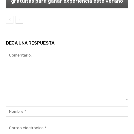
gratuitas para ganar experiencia este verano
DEJA UNA RESPUESTA
Comentario:
No
Co
ele