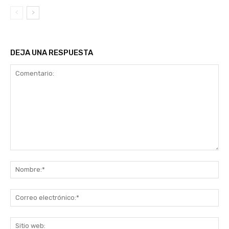
DEJA UNA RESPUESTA
Comentario:
No
Co
ele
Sit