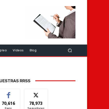
pleo
Vídeos
Blog
UESTRAS RRSS
70,616
78,973
Fans
Seguidores