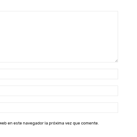
Nombre:
Correo
electróni
Sitio
web:
o web en este navegador la próxima vez que comente.