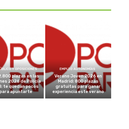
ÚBLICO Y OPOSICIONES
EMPLEO AUTONOMÍAS
2.800 plazas en las
Verano Joven 2026 en
nes 2026 de Policía
Madrid: 800 plazas
l: te quedan pocos
gratuitas para ganar
 para apuntarte
experiencia este verano