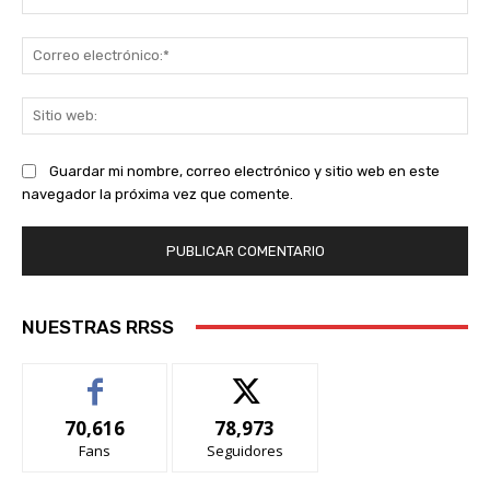
Co
ele
Sit
we
Guardar mi nombre, correo electrónico y sitio web en este
navegador la próxima vez que comente.
NUESTRAS RRSS
70,616
78,973
Fans
Seguidores