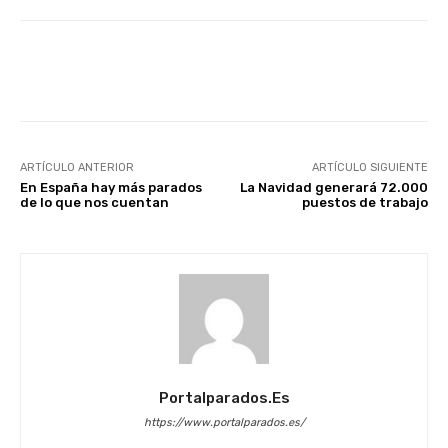
Facebook
X
WhatsApp
Li
ARTÍCULO ANTERIOR
ARTÍCULO SIGUIENTE
En España hay más parados
La Navidad generará 72.000
de lo que nos cuentan
puestos de trabajo
Portalparados.es
https://www.portalparados.es/