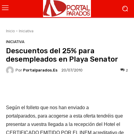
Inicio
Iniciativa
INICIATIVA
Descuentos del 25% para
desempleados en Playa Senator
Por
Portalparados.es
2
20/07/2010
Facebook
X
WhatsApp
Li
Según el folleto que nos han enviado a
portalparados, p
ara acogerse a esta oferta tendréis que
presentar a vuestra llegada a la recepción del
Hotel el
CERTIFICADO EMITIDO POR EL INEM acreditativo de