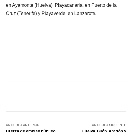
en Ayamonte (Huelva); Playacanaria, en Puerto de la
Cruz (Tenerife) y Playaverde, en Lanzarote.
Facebook
X
WhatsApp
Li
ARTÍCULO ANTERIOR
ARTÍCULO SIGUIENTE
Oferta de empleo público
Huelva, Gijón, Aragón y