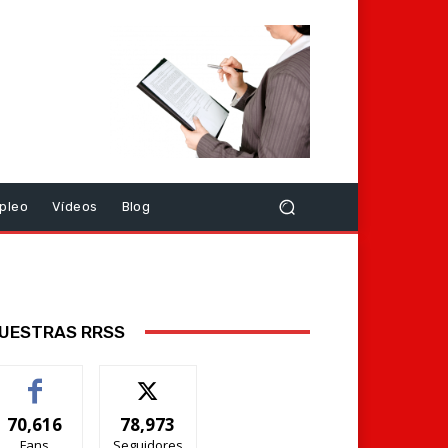
pleo
Vídeos
Blog
UESTRAS RRSS
70,616
78,973
Fans
Seguidores