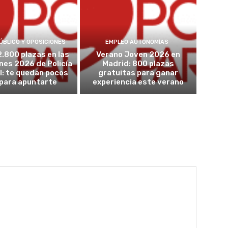
ÚBLICO Y OPOSICIONES
EMPLEO AUTONOMÍAS
2.800 plazas en las
Verano Joven 2026 en
nes 2026 de Policía
Madrid: 800 plazas
l: te quedan pocos
gratuitas para ganar
 para apuntarte
experiencia este verano