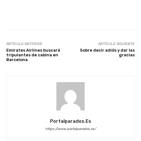
Facebook
X
WhatsApp
Li
ARTÍCULO ANTERIOR
ARTÍCULO SIGUIENTE
Emirates Airlines buscará
Sobre decir adiós y dar las
tripulantes de cabina en
gracias
Barcelona
Portalparados.es
https://www.portalparados.es/