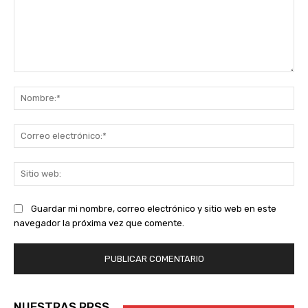
Comentario:
No
Co
ele
Sit
we
Guardar mi nombre, correo electrónico y sitio web en este
navegador la próxima vez que comente.
NUESTRAS RRSS