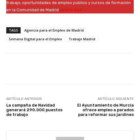
trabajo, oportunidades de empleo público y cursos de formación
en la Comunidad de Madrid
pincha aquí
.
TAGS
Agencia para el Empleo de Madrid
Semana Digital para el Empleo
Trabajo Madrid
Facebook
X
WhatsApp
Li
ARTÍCULO ANTERIOR
ARTÍCULO SIGUIENTE
La campaña de Navidad
El Ayuntamiento de Murcia
generará 290.000 puestos
ofrece empleo a parados
de trabajo
para reformar sus jardines