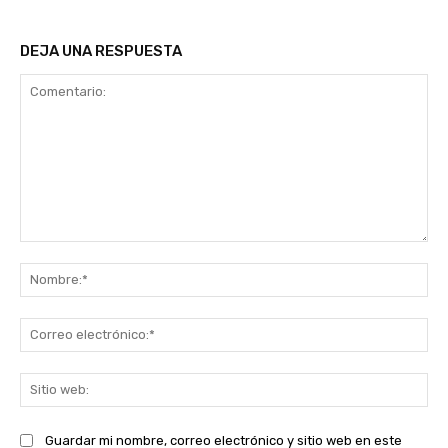
DEJA UNA RESPUESTA
Comentario:
No
Co
ele
Sit
we
Guardar mi nombre, correo electrónico y sitio web en este