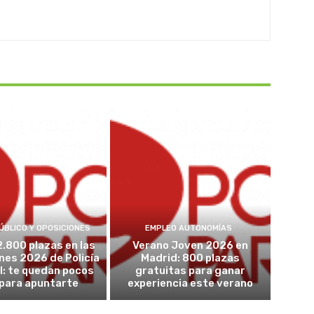
ÚBLICO Y OPOSICIONES
EMPLEO AUTONOMÍAS
2.800 plazas en las
Verano Joven 2026 en
nes 2026 de Policía
Madrid: 800 plazas
l: te quedan pocos
gratuitas para ganar
 para apuntarte
experiencia este verano