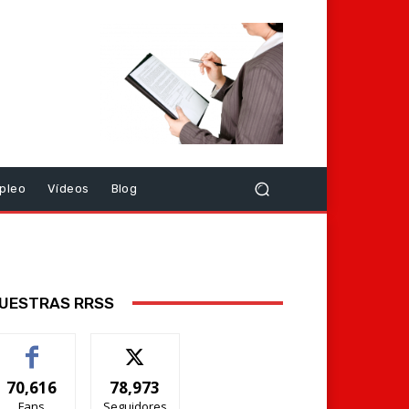
pleo
Vídeos
Blog
UESTRAS RRSS
70,616
78,973
Fans
Seguidores