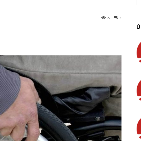
6
1
Ú
App
Linkedin
Email
Imprimir