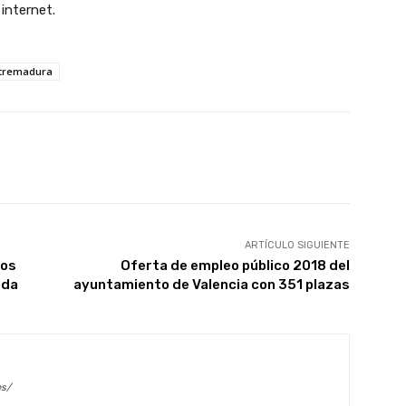
internet.
xtremadura
X
WhatsApp
Linkedin
Email
ARTÍCULO SIGUIENTE
vos
Oferta de empleo público 2018 del
ada
ayuntamiento de Valencia con 351 plazas
es/