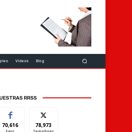
pleo
Vídeos
Blog
UESTRAS RRSS
70,616
78,973
Fans
Seguidores