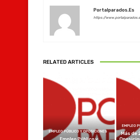
Portalparados.es
https://www.portalparados.
RELATED ARTICLES
EMPLEO P
EMPLEO PÚBLICO Y OPOSICIONES
Más de 
Empleo Público y
Oposicio