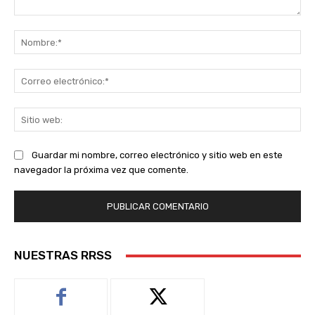
Comentario:
No
Co
ele
Sit
we
Guardar mi nombre, correo electrónico y sitio web en este
navegador la próxima vez que comente.
NUESTRAS RRSS