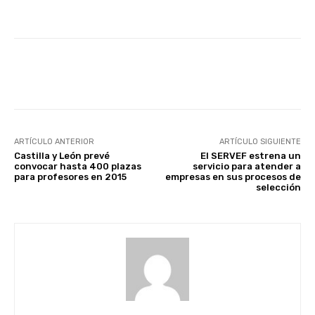
Facebook
X
WhatsApp
Li
ARTÍCULO ANTERIOR
ARTÍCULO SIGUIENTE
Castilla y León prevé
El SERVEF estrena un
convocar hasta 400 plazas
servicio para atender a
para profesores en 2015
empresas en sus procesos de
selección