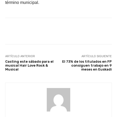
término municipal.
Facebook
X
WhatsApp
Li
ARTÍCULO ANTERIOR
ARTÍCULO SIGUIENTE
Casting este sábado para el
El 73% de los titulados en FP
musical Hair Love Rock &
consiguen trabajo en 9
Musical
meses en Euskadi