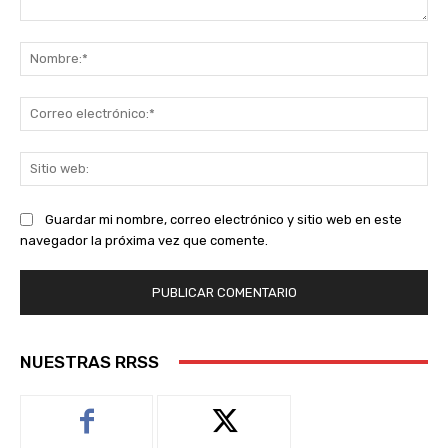
Comentario:
No
Co
ele
Sit
we
Guardar mi nombre, correo electrónico y sitio web en este
navegador la próxima vez que comente.
NUESTRAS RRSS