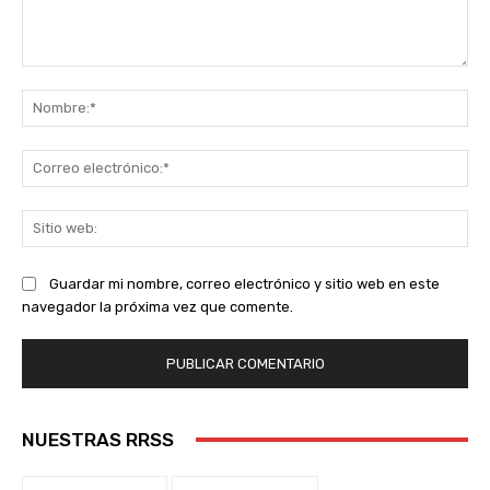
Comentario:
No
Co
ele
Sit
we
Guardar mi nombre, correo electrónico y sitio web en este
navegador la próxima vez que comente.
NUESTRAS RRSS