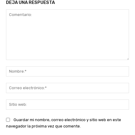
DEJA UNA RESPUESTA
Comentario:
No
Co
ele
Sit
we
Guardar mi nombre, correo electrónico y sitio web en este
navegador la próxima vez que comente.