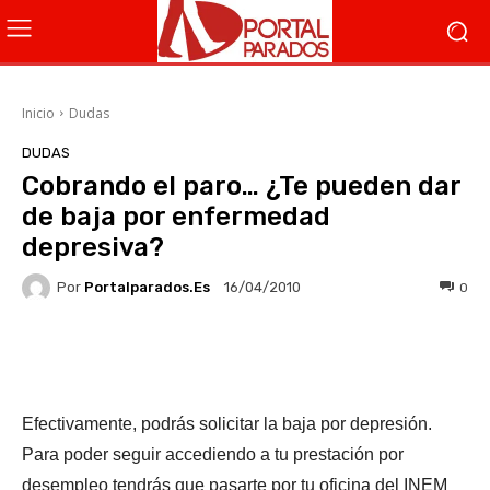
Inicio
Dudas
DUDAS
Cobrando el paro… ¿Te pueden dar
de baja por enfermedad
depresiva?
Por
Portalparados.es
0
16/04/2010
Facebook
X
WhatsApp
Li
Efectivamente, podrás solicitar la baja por depresión.
Para poder seguir accediendo a tu prestación por
desempleo tendrás que pasarte por tu oficina del INEM