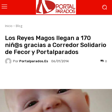
Inicio
Blog
Los Reyes Magos llegan a 170
niñ@s gracias a Corredor Solidario
de Fecor y Portalparados
Por
Portalparados.es
0
06/01/2014
Facebook
X
WhatsApp
Li