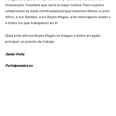
innecesario. Creedme que sería la mejor noticia. Pero nuestro
compromiso es darle continuidad porque hacemos felices a unos
niños, a sus familias, a los Reyes Magos, a los mensajeros reales y
a todos los que trabajamos en él.
Ojalá este año los Reyes Magos os traigan a todos el regalo
principal: un puesto de trabajo.
Javier Peña
Portalparados.es
Facebook
X
WhatsApp
Li