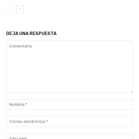
DEJA UNA RESPUESTA
Comentario:
No
Co
ele
Sit