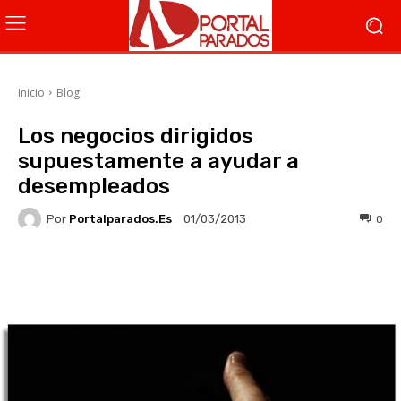
Inicio
Blog
Los negocios dirigidos
supuestamente a ayudar a
desempleados
Por
Portalparados.es
0
01/03/2013
Facebook
X
WhatsApp
Li