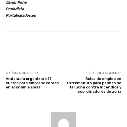
Javier Peña
Periodista
Portalparados.es
Facebook
X
WhatsApp
Li
ARTÍCULO ANTERIOR
ARTÍCULO SIGUIENTE
Andalucía organizará 17
Bolsa de empleo en
cursos para emprendedores
Extremadura para peones de
en economía social
la lucha contra incendios y
coordinadores de zona