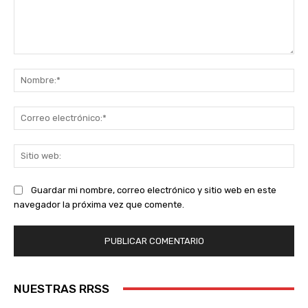
Comentario:
No
Co
ele
Sit
we
Guardar mi nombre, correo electrónico y sitio web en este
navegador la próxima vez que comente.
NUESTRAS RRSS