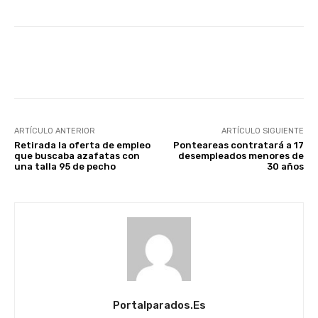
Facebook
X
WhatsApp
Li
ARTÍCULO ANTERIOR
ARTÍCULO SIGUIENTE
Retirada la oferta de empleo
Ponteareas contratará a 17
que buscaba azafatas con
desempleados menores de
una talla 95 de pecho
30 años
Portalparados.es