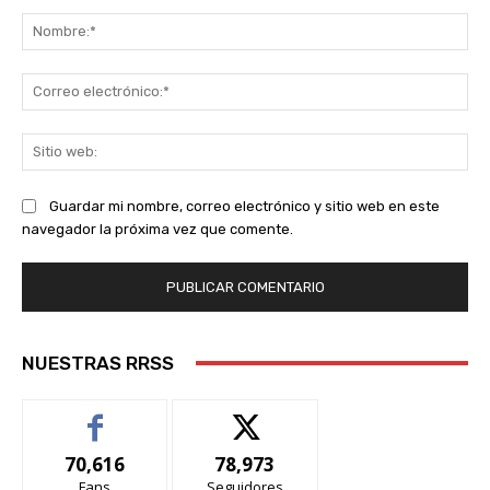
Comentario:
No
Co
ele
Sit
we
Guardar mi nombre, correo electrónico y sitio web en este
navegador la próxima vez que comente.
NUESTRAS RRSS
70,616
78,973
Fans
Seguidores