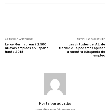
Facebook
X
WhatsApp
Li
ARTÍCULO ANTERIOR
ARTÍCULO SIGUIENTE
Leroy Merlin creará 2.500
Las virtudes del At. de
nuevos empleos en España
Madrid que podemos aplicar
hasta 2018
a nuestra búsqueda de
empleo
Portalparados.es
https://www.portalparados.es/