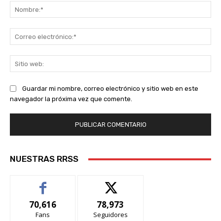
No
Co
ele
Sit
we
Guardar mi nombre, correo electrónico y sitio web en este
navegador la próxima vez que comente.
NUESTRAS RRSS
70,616
78,973
Fans
Seguidores