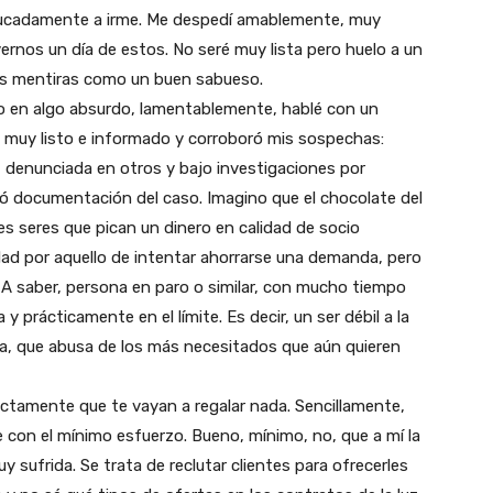
educadamente a irme. Me despedí amablemente, muy
ernos un día de estos. No seré muy lista pero huelo a un
las mentiras como un buen sabueso.
ido en algo absurdo, lamentablemente, hablé con un
o muy listo e informado y corroboró mis sospechas:
, denunciada en otros y bajo investigaciones por
vió documentación del caso. Imagino que el chocolate del
es seres que pican un dinero en calidad de socio
dad por aquello de intentar ahorrarse una demanda, pero
 A saber, persona en paro o similar, con mucho tiempo
 y prácticamente en el límite. Es decir, un ser débil a la
fa, que abusa de los más necesitados que aún quieren
xactamente que te vayan a regalar nada. Sencillamente,
 con el mínimo esfuerzo. Bueno, mínimo, no, que a mí la
 sufrida. Se trata de reclutar clientes para ofrecerles