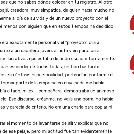
 esas que no sabes dónde colocar en tu registro. Al otro
abajé, creadora, muy simpática, de quien hacía mucho no
erme al día de su vida y de un nuevo proyecto con el
ué menos con alguien que en estos tiempos ha decidido
 era exactamente personal y el “proyecto” olía a
nto a un caballero joven, artista y en paro, para
cios lucrativos que estaba dejando escapar tontamente.
ntaban esconder de todas todas, un tipo bastante
os, sin énfasis ni personalidad, pretendían contarme el
ió formar parte de la empresa en cuya sede me había
e había citado, mi ex – compañera, demostraba un animoso
elo. Ese discurso, créanme, no valía una porra, no había
 y carecía de criterio. No era una charla para copiar ni
rar el momento de levantarse de allí y explicar que no
a de ese pelaje, pero mi actitud fue tan evidentemente