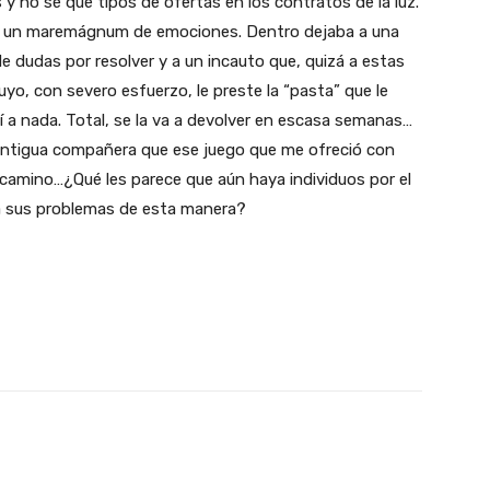
y no sé qué tipos de ofertas en los contratos de la luz.
tre un maremágnum de emociones. Dentro dejaba a una
e dudas por resolver y a un incauto que, quizá a estas
uyo, con severo esfuerzo, le preste la “pasta” que le
í a nada. Total, se la va a devolver en escasa semanas…
 antigua compañera que ese juego que me ofreció con
 camino…¿Qué les parece que aún haya individuos por el
 a sus problemas de esta manera?
X
WhatsApp
Linkedin
Email