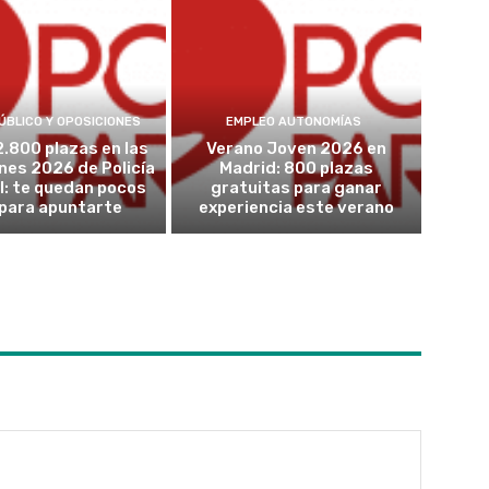
ÚBLICO Y OPOSICIONES
EMPLEO AUTONOMÍAS
2.800 plazas en las
Verano Joven 2026 en
nes 2026 de Policía
Madrid: 800 plazas
l: te quedan pocos
gratuitas para ganar
 para apuntarte
experiencia este verano