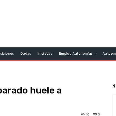
siciones
Dudas
Iniciativa
Empleo Autonomías
Autoem
N
 parado huele a
10
3