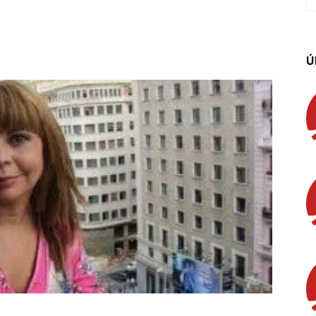
App
Linkedin
Email
Imprimir
Ú