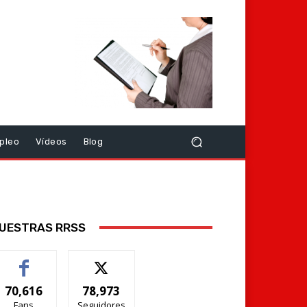
pleo
Vídeos
Blog
UESTRAS RRSS
70,616
78,973
Fans
Seguidores