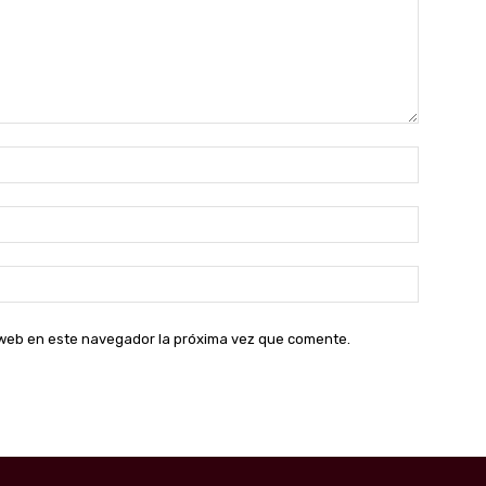
Nombre:
Correo
electróni
Sitio
web:
o web en este navegador la próxima vez que comente.