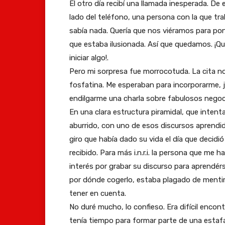
El otro día recibí una llamada inesperada. De
lado del teléfono, una persona con la que tr
sabía nada. Quería que nos viéramos para pon
que estaba ilusionada. Así que quedamos. ¡Q
iniciar algo!.
Pero mi sorpresa fue morrocotuda. La cita no
fosfatina. Me esperaban para incorporarme, ju
endilgarme una charla sobre fabulosos nego
En una clara estructura piramidal, que inte
aburrido, con uno de esos discursos aprendid
giro que había dado su vida el día que decid
recibido. Para más i.n.r.i. la persona que m
interés por grabar su discurso para aprendérs
por dónde cogerlo, estaba plagado de mentiras
tener en cuenta.
No duré mucho, lo confieso. Era difícil encont
tenía tiempo para formar parte de una estaf