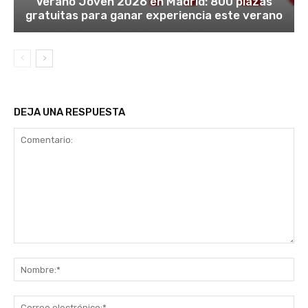
Verano Joven 2026 en Madrid: 800 plazas
gratuitas para ganar experiencia este verano
DEJA UNA RESPUESTA
Comentario:
No
Co