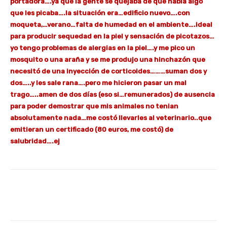
portadora….ya que la gente se quejaba de que había algo
que les picaba….la situación era…edificio nuevo….con
moqueta,…verano…falta de humedad en el ambiente….ideal
para producir sequedad en la piel y sensación de picotazos…
yo tengo problemas de alergias en la piel….y me pico un
mosquito o una araña y se me produjo una hinchazón que
necesitó de una inyección de corticoides………suman dos y
dos…..y les sale rana….pero me hicieron pasar un mal
trago…..amen de dos días (eso si…remunerados) de ausencia
para poder demostrar que mis animales no tenian
absolutamente nada…me costó llevarles al veterinario..que
emitieran un certificado (80 euros, me costó) de
salubridad….ej
Facebook
X
WhatsApp
Li