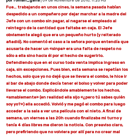
por roman_gana
| 09 de Noviembre de 2010, 11:20 HS
Fue… trabajando en unos cines, la semana pasada habían
despedido a un compañero por dejar marchar a la madre del
Jefe con un combo sin pagar, al negarse el empleado al
reintegro de la cantidad que faltaba en caja. El Jefe
obviamente alegó que era un pequeño hurto (y reiterado
añadió). No comentó el caso a la señora porque entendía que
acusarla de hacer un «sinpa» era una falta de respeto no
sólo a ella sino hacia él por el hecho de sugerirlo.
Defendiendo que en el curso toda venta implica ingreso en
caja, sin excepciones. Pues bien, esta semana se repetían los
hechos, solo que yo no dejé que se llevara el combo, le hice ir
al bar de abajo donde decía tener el bolso y volver para poder
llevarse el combo. Explicándole amablemente los hechos,
«amablemente» (en realidad ella sijo «¿pero tú sabes quién
soy yo?») ella accedió. Volvió y me pagó el combo para luego
acceder a la sala a ver una película con el nieto. A final de
semana, un viernes a las 20h cuando finalizaba mi turno y
tenía 4 días libres me dieron la noticia. Con
preaviso claro,
pero prefiriendo que no volviera por allí para no crear mal