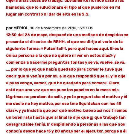
dijera unas cosas de trabajo. Obviamente no hice caso a las
llamadas: que lo sulucionara el tipo al que pusieron en mi
lugar sin contrato ni dar de alta en la S.S
.
por MERIOL
| 10 de Noviembre de 2010, 15:57 HS
13:30 del 26 de mayo, despueé de una mañana de despidos se
presenta el director de RRHH, al que me dirijo al verle de la
siguiente forma: » Fulanito!!!!, pero qué haces aquí. Eres la
única persona a la que no quiero ni ver en estos días» y
comienza a hacerme preguntas tontas y se va, vuelve, se va,
…. por lo que yo que había quedado para comer le tuve que
decir que si venía a por mi, a lo que respondió que si, y le dije
» pues venga, vamos, que he quedado para comer». Claro
está que una vez que me puso los papeles en la mesa mis
lágrimas no paraban de salir, y yo le preguntaba el motivo y él
me decía no hay motivo, por eso tme liquidaban con los 45
días», y yo insistía que por qué motivo, bueno así nos tiramos
un buen rato hasta que al final le dije que ¡¡¡ que trabajo tan
desagradable
tenía, ir despidiendo a personas a las que nos
conocía desde hace 15 y 20 años,y ser el ejecutor, porque a él