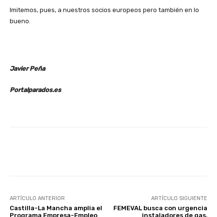
Imitemos, pues, a nuestros socios europeos pero también en lo
bueno.
Javier Peña
Portalparados.es
Facebook
X
WhatsApp
Li
ARTÍCULO ANTERIOR
ARTÍCULO SIGUIENTE
Castilla-La Mancha amplia el
FEMEVAL busca con urgencia
Programa Empresa-Empleo
instaladores de gas,