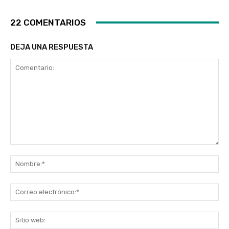
22 COMENTARIOS
DEJA UNA RESPUESTA
Comentario:
No
Co
ele
Sit
we