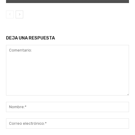
DEJA UNA RESPUESTA
Comentario:
No
Co
ele