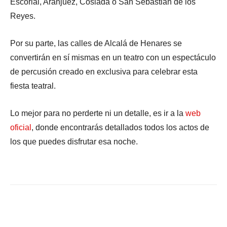
Escorial, Aranjuez, Coslada o San Sebastián de los
Reyes.
Por su parte, las calles de Alcalá de Henares se
convertirán en sí mismas en un teatro con un espectáculo
de percusión creado en exclusiva para celebrar esta
fiesta teatral.
Lo mejor para no perderte ni un detalle, es ir a la
web
oficial
, donde encontrarás detallados todos los actos de
los que puedes disfrutar esa noche.
Facebook
X
WhatsApp
Li