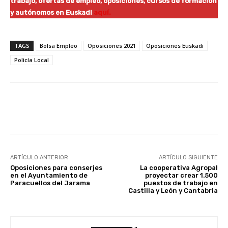
trabajo, ofertas de empleo, oposiciones, cursos de formación
y autónomos en Euskadi
aquí.
TAGS
Bolsa Empleo
Oposiciones 2021
Oposiciones Euskadi
Policía Local
Facebook
X
WhatsApp
Li
ARTÍCULO ANTERIOR
ARTÍCULO SIGUIENTE
Oposiciones para conserjes
La cooperativa Agropal
en el Ayuntamiento de
proyectar crear 1.500
Paracuellos del Jarama
puestos de trabajo en
Castilla y León y Cantabria