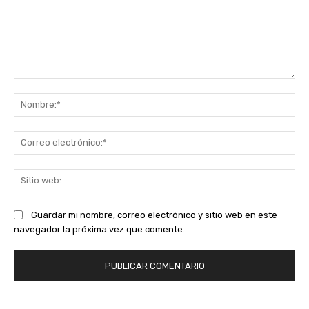
Comentario:
No
Co
ele
Sit
we
Guardar mi nombre, correo electrónico y sitio web en este
navegador la próxima vez que comente.