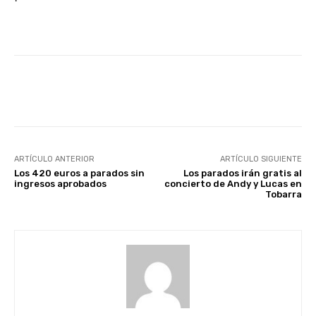
Facebook
X
WhatsApp
Li
ARTÍCULO ANTERIOR
ARTÍCULO SIGUIENTE
Los 420 euros a parados sin
Los parados irán gratis al
ingresos aprobados
concierto de Andy y Lucas en
Tobarra