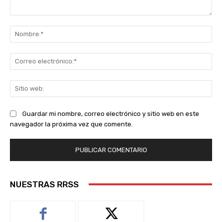
Comentario:
No
Co
ele
Sit
we
Guardar mi nombre, correo electrónico y sitio web en este
navegador la próxima vez que comente.
NUESTRAS RRSS