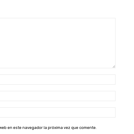
Nombre:
Correo
electróni
Sitio
web:
o web en este navegador la próxima vez que comente.