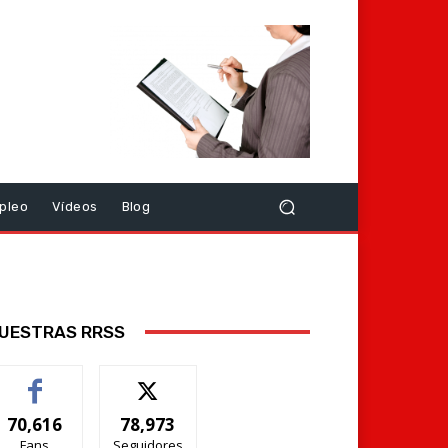
pleo
Vídeos
Blog
UESTRAS RRSS
70,616
78,973
Fans
Seguidores