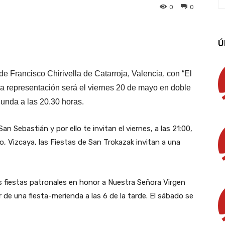
0
0
App
Linkedin
Email
Imprimir
Ú
de Francisco Chirivella de Catarroja, Valencia, con “El
La representación será el viernes 20 de mayo en doble
gunda a las 20.30 horas.
an Sebastián y por ello te invitan el viernes, a las 21:00,
ño, Vizcaya, las Fiestas de San Trokazak invitan a una
sus fiestas patronales en honor a Nuestra Señora Virgen
ar de una fiesta-merienda a las 6 de la tarde. El sábado se