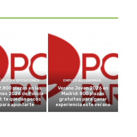
ÚBLICO Y OPOSICIONES
EMPLEO AUTONOMÍAS
2.800 plazas en las
Verano Joven 2026 en
nes 2026 de Policía
Madrid: 800 plazas
l: te quedan pocos
gratuitas para ganar
 para apuntarte
experiencia este verano