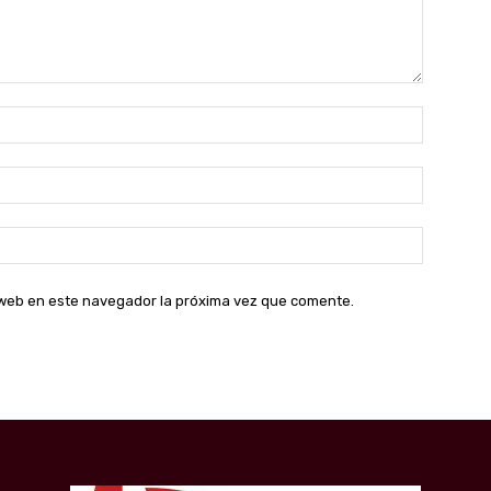
Nombre:
Correo
electróni
Sitio
web:
o web en este navegador la próxima vez que comente.