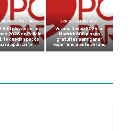
ÚBLICO Y OPOSICIONES
EMPLEO AUTONOMÍAS
2.800 plazas en las
Verano Joven 2026 en
nes 2026 de Policía
Madrid: 800 plazas
l: te quedan pocos
gratuitas para ganar
 para apuntarte
experiencia este verano