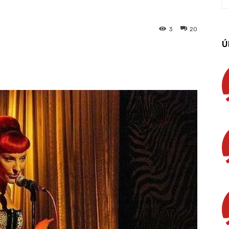
3
20
Ú
App
Linkedin
Email
Imprimir