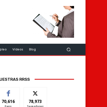
pleo
Vídeos
Blog
UESTRAS RRSS
70,616
78,973
Fans
Seguidores