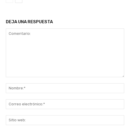
DEJA UNA RESPUESTA
Comentario:
No
Co
ele
Sit
we