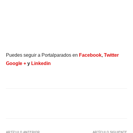
Puedes seguir a Portalparados en
Facebook
,
Twitter
Google +
y
Linkedin
Facebook
X
WhatsApp
Li
ARTÍCULO ANTERIOR
ARTÍCULO SIGUIENTE