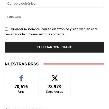
Co
ele
Sit
we
Guardar mi nombre, correo electrónico y sitio web en este
navegador la próxima vez que comente.
NUESTRAS RRSS
70,616
78,973
Fans
Seguidores