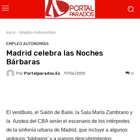
Inicio
Empleo Autonomías
EMPLEO AUTONOMÍAS
Madrid celebra las Noches
Bárbaras
Por
Portalparados.es
0
17/06/2010
Facebook
X
WhatsApp
Li
El vestíbulo, el Salón de Baile, la Sala María Zambrano y
la Azotea del CBA serán el escenario de los intérpretes
de la sinfonía urbana de Madrid, que incluye a algunos
antiguos ‘bárbaros’ y a nuevos descubrimientos.