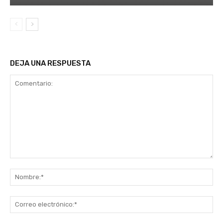
DEJA UNA RESPUESTA
Comentario:
No
Co
ele