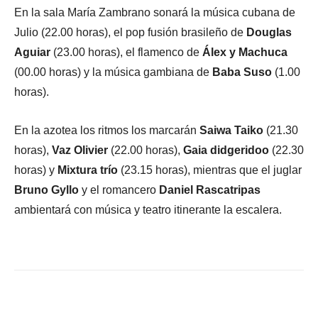
En la sala María Zambrano sonará la música cubana de
Julio (22.00 horas), el pop fusión brasileño de
Douglas
Aguiar
(23.00 horas), el flamenco de
Álex y Machuca
(00.00 horas) y la música gambiana de
Baba Suso
(1.00
horas).
En la azotea los ritmos los marcarán
Saiwa Taiko
(21.30
horas),
Vaz Olivier
(22.00 horas),
Gaia didgeridoo
(22.30
horas) y
Mixtura trío
(23.15 horas), mientras que el juglar
Bruno Gyllo
y el romancero
Daniel Rascatripas
ambientará con música y teatro itinerante la escalera.
Facebook
X
WhatsApp
Li