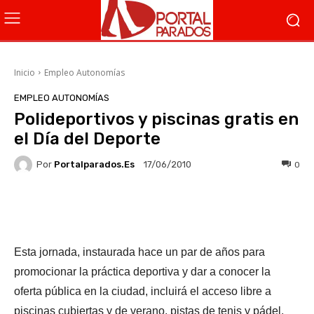
Inicio
Empleo Autonomías
EMPLEO AUTONOMÍAS
Polideportivos y piscinas gratis en
el Día del Deporte
Por
Portalparados.es
0
17/06/2010
Facebook
X
WhatsApp
Li
Esta jornada, instaurada hace un par de años para
promocionar la práctica deportiva y dar a conocer la
oferta pública en la ciudad, incluirá el acceso libre a
piscinas cubiertas y de verano, pistas de tenis y pádel,