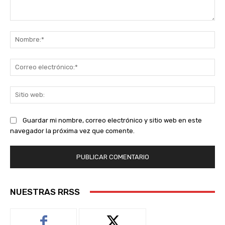
Comentario:
No
Co
ele
Sit
we
Guardar mi nombre, correo electrónico y sitio web en este
navegador la próxima vez que comente.
NUESTRAS RRSS