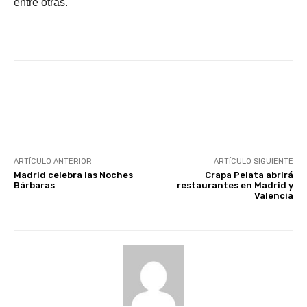
entre otras.
Facebook
X
WhatsApp
Li
ARTÍCULO ANTERIOR
ARTÍCULO SIGUIENTE
Madrid celebra las Noches
Crapa Pelata abrirá
Bárbaras
restaurantes en Madrid y
Valencia