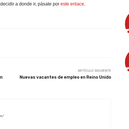
decidir a donde ir, pásate por
este enlace
.
X
WhatsApp
Linkedin
Email
ARTÍCULO SIGUIENTE
en
Nuevas vacantes de empleo en Reino Unido
es/