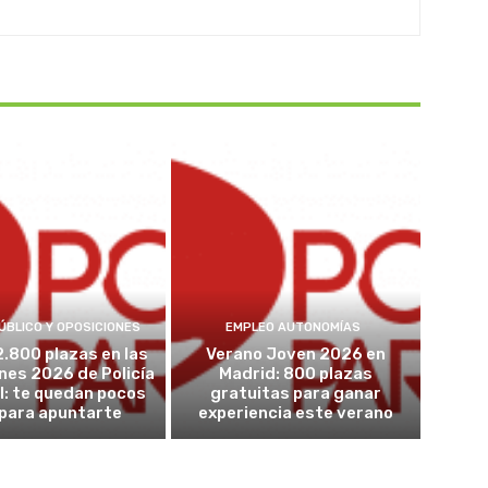
ÚBLICO Y OPOSICIONES
EMPLEO AUTONOMÍAS
2.800 plazas en las
Verano Joven 2026 en
nes 2026 de Policía
Madrid: 800 plazas
l: te quedan pocos
gratuitas para ganar
 para apuntarte
experiencia este verano