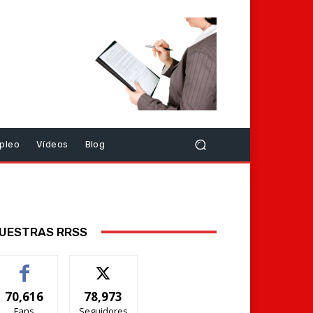
pleo
Vídeos
Blog
UESTRAS RRSS
70,616
78,973
Fans
Seguidores