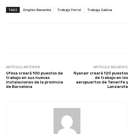
TAGS
Empleo Navantia
Trabajo Ferrol
Trabajo Galicia
Facebook
X
WhatsApp
Li
ARTÍCULO ANTERIOR
ARTÍCULO SIGUIENTE
Ufesa creará 100 puestos de
Ryanair creará 120 puestos
trabajo en sus nuevas
de trabajo en los
instalaciones de la provincia
aeropuertos de Tenerife y
de Barcelona
Lanzarote