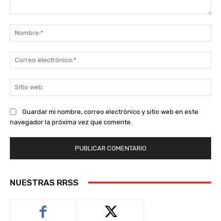
Comentario:
No
Co
ele
Sit
we
Guardar mi nombre, correo electrónico y sitio web en este
navegador la próxima vez que comente.
NUESTRAS RRSS