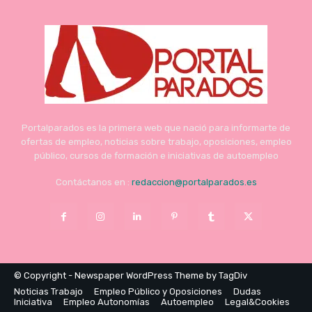
Portalparados es la primera web que nació para informarte de
ofertas de empleo, noticias sobre trabajo, oposiciones, empleo
público, cursos de formación e iniciativas de autoempleo
Contáctanos en :
redaccion@portalparados.es
© Copyright - Newspaper WordPress Theme by TagDiv
Noticias Trabajo
Empleo Público y Oposiciones
Dudas
Iniciativa
Empleo Autonomías
Autoempleo
Legal&Cookies