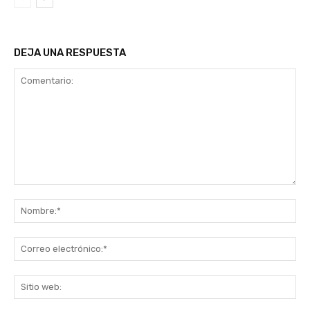
DEJA UNA RESPUESTA
Comentario:
No
Co
ele
Sit
we