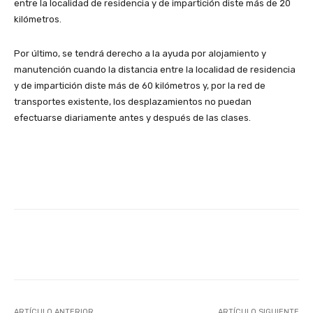
entre la localidad de residencia y de impartición diste más de 20
kilómetros.
Por último, se tendrá derecho a la ayuda por alojamiento y
manutención cuando la distancia entre la localidad de residencia
y de impartición diste más de 60 kilómetros y, por la red de
transportes existente, los desplazamientos no puedan
efectuarse diariamente antes y después de las clases.
Facebook
X
WhatsApp
Li
ARTÍCULO ANTERIOR
ARTÍCULO SIGUIENTE