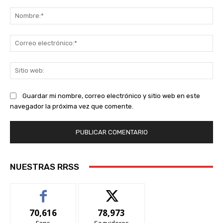
Comentario:
No
Co
ele
Sit
we
Guardar mi nombre, correo electrónico y sitio web en este
navegador la próxima vez que comente.
NUESTRAS RRSS
70,616
78,973
Fans
Seguidores