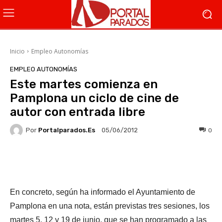
Inicio
Empleo Autonomías
EMPLEO AUTONOMÍAS
Este martes comienza en
Pamplona un ciclo de cine de
autor con entrada libre
Por
Portalparados.es
0
05/06/2012
Facebook
X
WhatsApp
Li
En concreto, según ha informado el Ayuntamiento de
Pamplona en una nota, están previstas tres sesiones, los
martes 5, 12 y 19 de junio, que se han programado a las