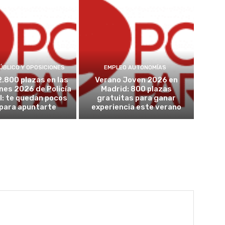
ÚBLICO Y OPOSICIONES
EMPLEO AUTONOMÍAS
2.800 plazas en las
Verano Joven 2026 en
nes 2026 de Policía
Madrid: 800 plazas
l: te quedan pocos
gratuitas para ganar
 para apuntarte
experiencia este verano