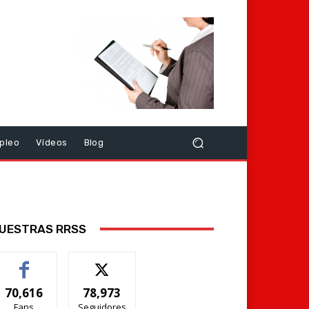
pleo
Vídeos
Blog
UESTRAS RRSS
70,616
78,973
Fans
Seguidores