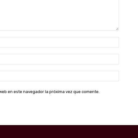
Nombre:
Correo
electróni
Sitio
web:
o web en este navegador la próxima vez que comente.