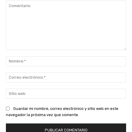
Comentario:
No
Co
ele
Sit
we
Guardar mi nombre, correo electrónico y sitio web en este
navegador la próxima vez que comente.