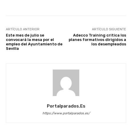
Facebook
X
WhatsApp
Li
ARTÍCULO ANTERIOR
ARTÍCULO SIGUIENTE
Este mes de julio se
Adecco Training critica los
convocará la mesa por el
planes formativos dirigidos a
empleo del Ayuntamiento de
los desempleados
Sevilla
Portalparados.es
https://www.portalparados.es/