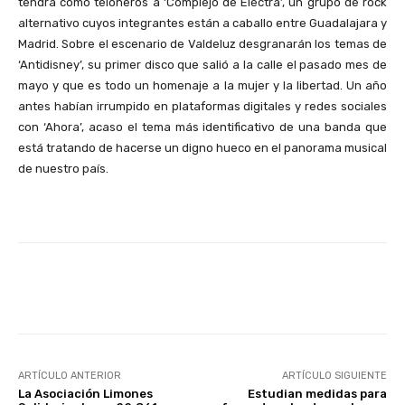
tendrá como teloneros a ‘Complejo de Electra’, un grupo de rock
alternativo cuyos integrantes están a caballo entre Guadalajara y
Madrid. Sobre el escenario de Valdeluz desgranarán los temas de
‘Antidisney’, su primer disco que salió a la calle el pasado mes de
mayo y que es todo un homenaje a la mujer y la libertad. Un año
antes habían irrumpido en plataformas digitales y redes sociales
con ‘Ahora’, acaso el tema más identificativo de una banda que
está tratando de hacerse un digno hueco en el panorama musical
de nuestro país.
Facebook
X
WhatsApp
Li
ARTÍCULO ANTERIOR
ARTÍCULO SIGUIENTE
La Asociación Limones
Estudian medidas para