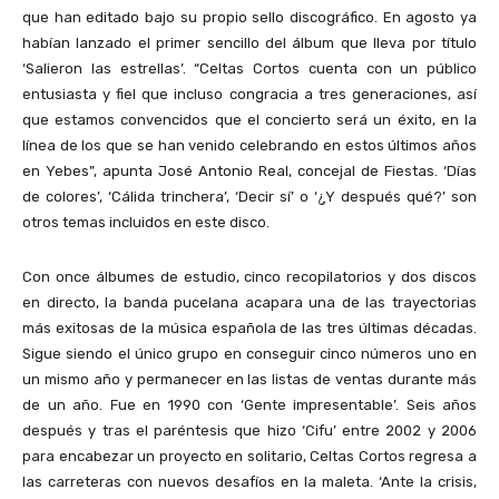
que han editado bajo su propio sello discográfico. En agosto ya
habían lanzado el primer sencillo del álbum que lleva por título
‘Salieron las estrellas’. “Celtas Cortos cuenta con un público
entusiasta y fiel que incluso congracia a tres generaciones, así
que estamos convencidos que el concierto será un éxito, en la
línea de los que se han venido celebrando en estos últimos años
en Yebes”, apunta José Antonio Real, concejal de Fiestas. ‘Días
de colores’, ‘Cálida trinchera’, ‘Decir sí’ o ‘¿Y después qué?’ son
otros temas incluidos en este disco.
Con once álbumes de estudio, cinco recopilatorios y dos discos
en directo, la banda pucelana acapara una de las trayectorias
más exitosas de la música española de las tres últimas décadas.
Sigue siendo el único grupo en conseguir cinco números uno en
un mismo año y permanecer en las listas de ventas durante más
de un año. Fue en 1990 con ‘Gente impresentable’. Seis años
después y tras el paréntesis que hizo ‘Cifu’ entre 2002 y 2006
para encabezar un proyecto en solitario, Celtas Cortos regresa a
las carreteras con nuevos desafíos en la maleta. ‘Ante la crisis,