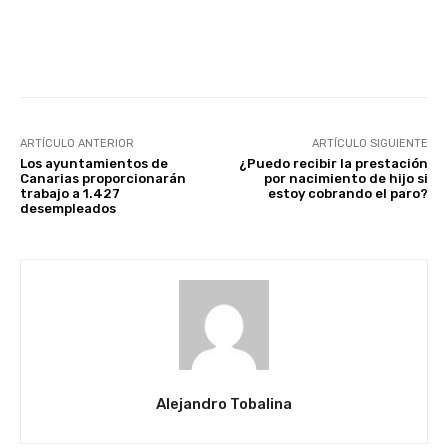
Facebook
X
WhatsApp
Li
ARTÍCULO ANTERIOR
ARTÍCULO SIGUIENTE
Los ayuntamientos de
¿Puedo recibir la prestación
Canarias proporcionarán
por nacimiento de hijo si
trabajo a 1.427
estoy cobrando el paro?
desempleados
Alejandro Tobalina