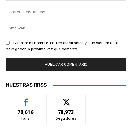
Co
ele
Sit
we
Guardar mi nombre, correo electrónico y sitio web en este
navegador la próxima vez que comente.
NUESTRAS RRSS
70,616
78,973
Fans
Seguidores