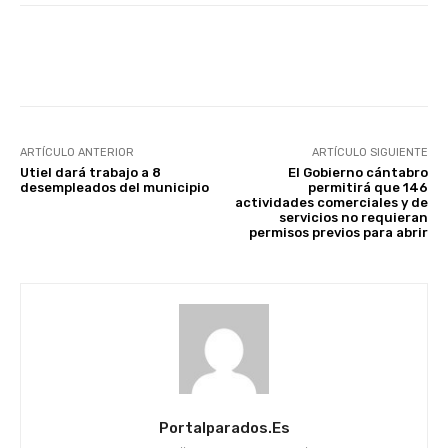
Facebook
X
WhatsApp
Li
ARTÍCULO ANTERIOR
ARTÍCULO SIGUIENTE
Utiel dará trabajo a 8
El Gobierno cántabro
desempleados del municipio
permitirá que 146
actividades comerciales y de
servicios no requieran
permisos previos para abrir
Portalparados.es