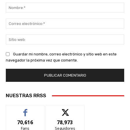
No
Co
ele
Sit
we
Guardar mi nombre, correo electrónico y sitio web en este
navegador la próxima vez que comente.
NUESTRAS RRSS
70,616
78,973
Fans
Seguidores