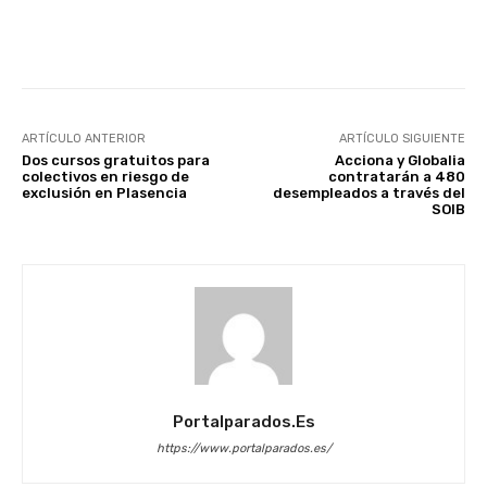
Facebook
X
WhatsApp
Li
ARTÍCULO ANTERIOR
ARTÍCULO SIGUIENTE
Dos cursos gratuitos para
Acciona y Globalia
colectivos en riesgo de
contratarán a 480
exclusión en Plasencia
desempleados a través del
SOIB
Portalparados.es
https://www.portalparados.es/