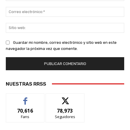
Co
ele
Sit
we
Guardar mi nombre, correo electrónico y sitio web en este
navegador la próxima vez que comente.
NUESTRAS RRSS
70,616
78,973
Fans
Seguidores