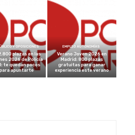
ÚBLICO Y OPOSICIONES
EMPLEO AUTONOMÍAS
2.800 plazas en las
Verano Joven 2026 en
nes 2026 de Policía
Madrid: 800 plazas
l: te quedan pocos
gratuitas para ganar
 para apuntarte
experiencia este verano