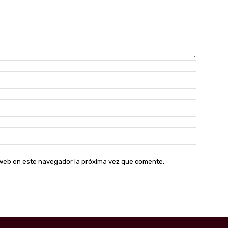
Nombre:
Correo
electróni
Sitio
web:
o web en este navegador la próxima vez que comente.