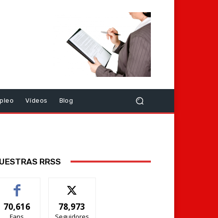
pleo
Vídeos
Blog
UESTRAS RRSS
70,616
78,973
Fans
Seguidores