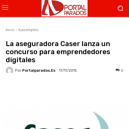
Inicio
Autoempleo
La aseguradora Caser lanza un
concurso para emprendedores
digitales
Por
Portalparados.es
0
17/11/2015
Facebook
X
WhatsApp
Li