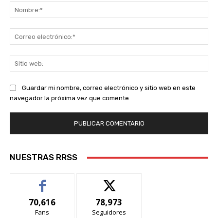
No
Co
ele
Sit
we
Guardar mi nombre, correo electrónico y sitio web en este
navegador la próxima vez que comente.
NUESTRAS RRSS
70,616
78,973
Fans
Seguidores