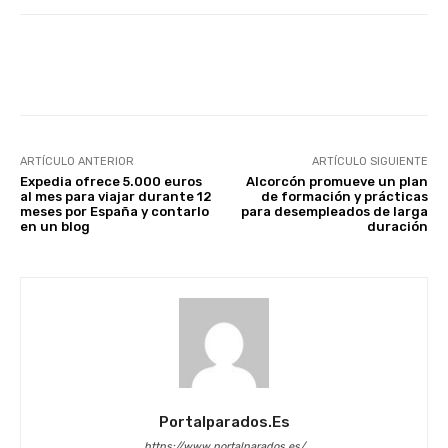
Facebook
X
WhatsApp
Li
ARTÍCULO ANTERIOR
ARTÍCULO SIGUIENTE
Expedia ofrece 5.000 euros
Alcorcón promueve un plan
al mes para viajar durante 12
de formación y prácticas
meses por España y contarlo
para desempleados de larga
en un blog
duración
Portalparados.es
https://www.portalparados.es/