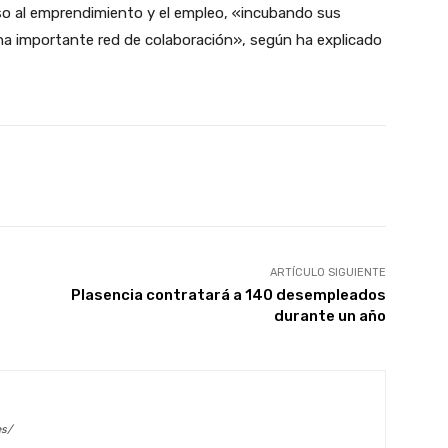
so al emprendimiento y el empleo, «incubando sus
una importante red de colaboración», según ha explicado
X
WhatsApp
Linkedin
Email
ARTÍCULO SIGUIENTE
Plasencia contratará a 140 desempleados
durante un año
es/