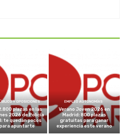
ÚBLICO Y OPOSICIONES
EMPLEO AUTONOMÍAS
2.800 plazas en las
Verano Joven 2026 en
nes 2026 de Policía
Madrid: 800 plazas
l: te quedan pocos
gratuitas para ganar
 para apuntarte
experiencia este verano