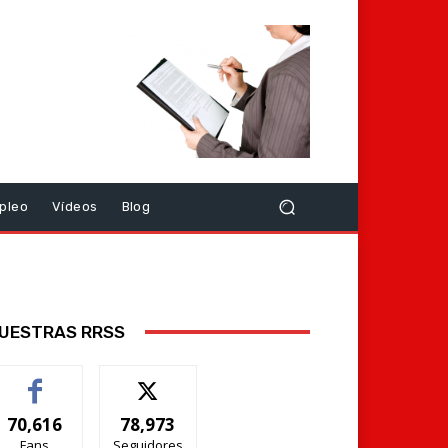
pleo
Vídeos
Blog
UESTRAS RRSS
70,616
78,973
Fans
Seguidores